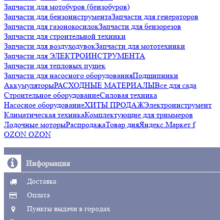
Запчасти для мотобуров (бензобуров)
Запчасти для бензоинструмента
Запчасти для генераторов
Запчасти для газонокосилок
Запчасти для бензорезов
Запчасти для строительной техники
Запчасти для воздуходувок
Запчасти для мототехники
Запчасти для ЭЛЕКТРОИНСТРУМЕНТА
Запчасти для тепловых пушек
Запчасти для насосного оборудования
Подшипники
Аккумуляторы
РАСХОДНЫЕ МАТЕРИАЛЫ
Все для сада
Строительное оборудование
Силовая техника
Насосное оборудование
ХИТЫ ПРОДАЖ
Электроинструмент
Климатическая техника
Комплектующие для триммеров
Лодочные моторы
Распродажа
Товар дня
Яндекс.Маркет f
OZON OZON
Информация
Доставка
Оплата
Пункты выдачи в городах