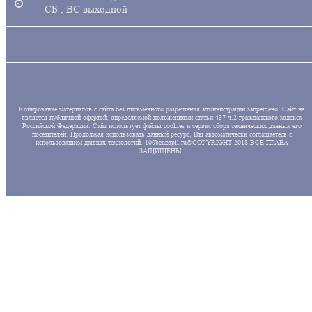
- СБ , ВС выходной
Копирование материалов с сайта без письменного разрешения администрации запрещено! Сайт не
является публичной офертой, определяемой положениями статьи 437 ч.2 гражданского кодекса
Российской Федерации. Сайт использует файлы cookies и сервис сбора технических данных его
посетителей. Продолжая использовать данный ресурс, Вы автоматически соглашаетесь с
использованием данных технологий. 100benzopil.ru©COPYRIGHT 2018 ВСЕ ПРАВА
ЗАЩИЩЕНЫ.