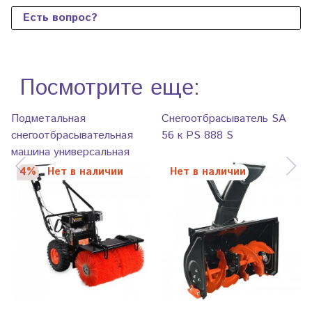
Есть вопрос?
Посмотрите еще:
Подметальная
Снегоотбрасыватель SA
снегоотбрасывательная
56 к PS 888 S
машина универсальная
PATRIOT PS 888 S
4%
Нет в наличии
Нет в наличии