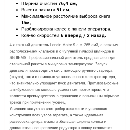
Ширина очистки
76,4 см,
Высота захвата
51 см,
Максимальное расстояние выброса снега
15м,
Разблокировка колес с панели оператора,
Кол-во скоростей
6 вперед / 2 назад.
4-х тактный двигатель Loncin Motor 9 л.с. 265 см3, с верхним
расположением клапанов и с чугунной гильзой цилиндра в
SB-9EMS. Профессиональный двигатель предназначен для
стабильной работы в минусовых температурах. Запуск
двигателя производится как с помощью ручного стартера
(шнура), так и с помощью установленного электростартера,
что значительно упрощает пуск двигателя. Противозаносные,
антибуксовочные колеса с усиленным протектором, что
является преимуществом в сравнении с возможным обрывом
треков при применении гусениц.
Усиление кожуха за счет ребер жесткости и усиленная
конструкция всех узлов агрегата, а также идеальная
развесовка центра тяжести ,большая ширина колеса и
дополнительное крепление редуктора к ковшу позволяют