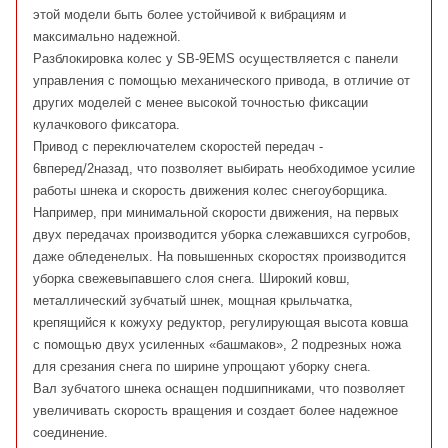
этой модели быть более устойчивой к вибрациям и
максимально надежной.
Разблокировка колес у SB-9EМS осуществляется с панели
управления с помощью механического привода, в отличие от
других моделей с менее высокой точностью фиксации
кулачкового фиксатора.
Привод с переключателем скоростей передач -
6вперед/2назад, что позволяет выбирать необходимое усилие
работы шнека и скорость движения колес снегоуборщика.
Например, при минимальной скорости движения, на первых
двух передачах производится уборка слежавшихся сугробов,
даже обледенелых. На повышенных скоростях производится
уборка свежевыпавшего слоя снега. Широкий ковш,
металлический зубчатый шнек, мощная крыльчатка,
крепящийся к кожуху редуктор, регулирующая высота ковша
с помощью двух усиленных «башмаков», 2 подрезных ножа
для срезания снега по ширине упрощают уборку снега.
Вал зубчатого шнека оснащен подшипниками, что позволяет
увеличивать скорость вращения и создает более надежное
соединение.