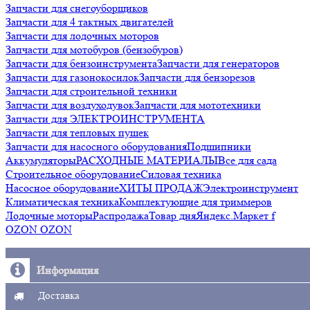
Запчасти для снегоуборщиков
Запчасти для 4 тактных двигателей
Запчасти для лодочных моторов
Запчасти для мотобуров (бензобуров)
Запчасти для бензоинструмента
Запчасти для генераторов
Запчасти для газонокосилок
Запчасти для бензорезов
Запчасти для строительной техники
Запчасти для воздуходувок
Запчасти для мототехники
Запчасти для ЭЛЕКТРОИНСТРУМЕНТА
Запчасти для тепловых пушек
Запчасти для насосного оборудования
Подшипники
Аккумуляторы
РАСХОДНЫЕ МАТЕРИАЛЫ
Все для сада
Строительное оборудование
Силовая техника
Насосное оборудование
ХИТЫ ПРОДАЖ
Электроинструмент
Климатическая техника
Комплектующие для триммеров
Лодочные моторы
Распродажа
Товар дня
Яндекс.Маркет f
OZON OZON
Информация
Доставка