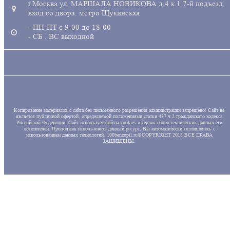
г.Москва ул. МАРШАЛА НОВИКОВА д.4 к.1 7-й подъезд,
вход со двора. метро Щукинская
- ПН-ПТ с 9-00 до 18-00
- СБ , ВС выходной
Копирование материалов с сайта без письменного разрешения администрации запрещено! Сайт не
является публичной офертой, определяемой положениями статьи 437 ч.2 гражданского кодекса
Российской Федерации. Сайт использует файлы cookies и сервис сбора технических данных его
посетителей. Продолжая использовать данный ресурс, Вы автоматически соглашаетесь с
использованием данных технологий. 100benzopil.ru©COPYRIGHT 2018 ВСЕ ПРАВА
ЗАЩИЩЕНЫ.