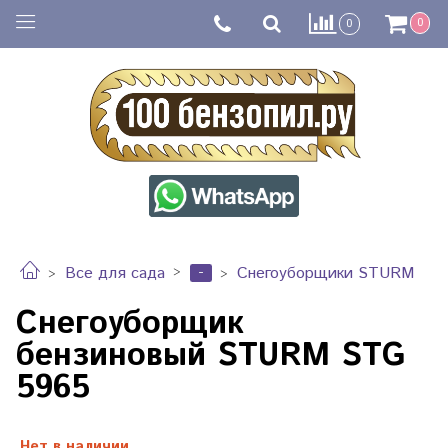
0
0
-
Все для сада
Снегоуборщики STURM
Снегоуборщик
бензиновый STURM STG
5965
Нет в наличии