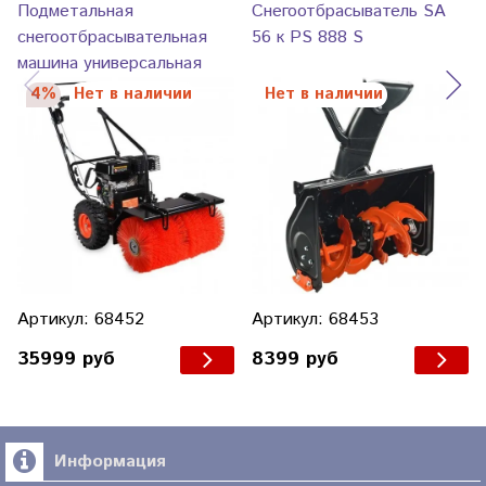
Подметальная
Снегоотбрасыватель SA
снегоотбрасывательная
56 к PS 888 S
машина универсальная
PATRIOT PS 888 S
4%
Нет в наличии
Нет в наличии
Артикул: 68452
Артикул: 68453
35999 руб
8399 руб
Информация